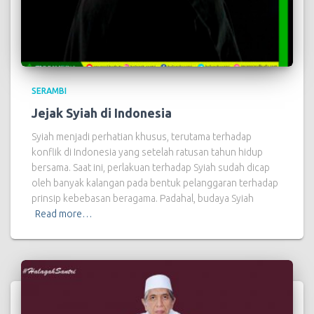
SERAMBI
Jejak Syiah di Indonesia
Syiah menjadi perhatian khusus, terutama terhadap
konflik di Indonesia yang setelah ratusan tahun hidup
bersama. Saat ini, perlakuan terhadap Syiah sudah dicap
oleh banyak kalangan pada bentuk pelanggaran terhadap
prinsip kebebasan beragama. Padahal, budaya Syiah
Read more…