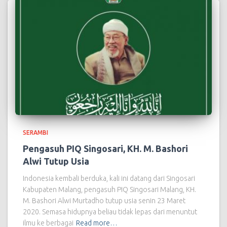
SERAMBI
Pengasuh PIQ Singosari, KH. M. Bashori
Alwi Tutup Usia
Indonesia kembali berduka, kali ini datang dari Singosari
Kabupaten Malang, pengasuh PIQ Singosari Malang, KH.
M. Bashori Alwi Murtadho tutup usia senin 23 Maret
2020. Semasa hidupnya beliau tidak lepas dari menuntut
ilmu ke berbagai
Read more…