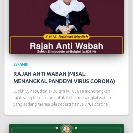
SERAMBI
RAJAH ANTI WABAH (MISAL:
MENANGKAL PANDEMI VIRUS CORONA)
Syekh Syihabuddin al-Bulqini (w. 838 H) menerangkan
rajah yang bermaksud untuk ikhtiar menangkal wabah
yang sedang meraja lela seperti halnya virus corona