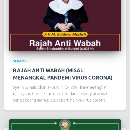
SERAMBI
RAJAH ANTI WABAH (MISAL:
MENANGKAL PANDEMI VIRUS CORONA)
Syekh Syihabuddin al-Bulqini (w. 838 H) menerangkan
rajah yang bermaksud untuk ikhtiar menangkal wabah
yang sedang meraja lela seperti halnya virus corona