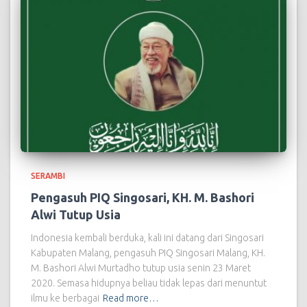
SERAMBI
Pengasuh PIQ Singosari, KH. M. Bashori
Alwi Tutup Usia
Indonesia kembali berduka, kali ini datang dari Singosari
Kabupaten Malang, pengasuh PIQ Singosari Malang, KH.
M. Bashori Alwi Murtadho tutup usia senin 23 Maret
2020. Semasa hidupnya beliau tidak lepas dari menuntut
ilmu ke berbagai
Read more…