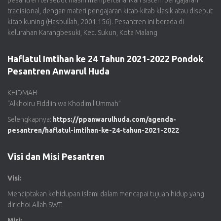
pesantren tersebut masih mempertahankan sistem pengajaran
tradisional, dengan materi pengajaran kitab-kitab klasik atau disebut
kitab kuning (Hasbullah, 2001:156). Pesantren ini berada di
kelurahan Karangbesuki, Kec. Sukun, Kota Malang
Haflatul Imtihan ke 24 Tahun 2021-2022 Pondok
Pesantren Anwarul Huda
KHIDMAH
“Alkhoiru Fiddiin wa Khodimil Ummah”
Selengkapnya:
https://ppanwarulhuda.com/agenda-
pesantren/haflatul-imtihan-ke-24-tahun-2021-2022
Visi dan Misi Pesantren
Visi:
Menciptakan kehidupan Islami dalam mencapai tujuan hidup yang
diridhoi Allah SWT.
Misi: