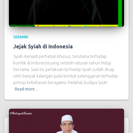
SERAMBI
Jejak Syiah di Indonesia
Syiah menjadi perhatian khusus, terutama terhadap
konflik di Indonesia yang setelah ratusan tahun hidup
bersama. Saat ini, perlakuan terhadap Syiah sudah dicap
oleh banyak kalangan pada bentuk pelanggaran terhadap
prinsip kebebasan beragama. Padahal, budaya Syiah
Read more…