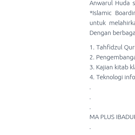
Anwarul Huda s
*Islamic Boar
untuk melahirk
Dengan berbaga
1. Tahfidzul Qur
2. Pengembangan
3. Kajian kitab 
4. Teknologi inf
.
.
.
MA PLUS IBADUR
.