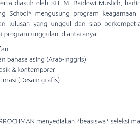
erta diasuh oleh KH. M. Baidowi Muslich, hadi
ding School* mengusung program keagamaan s
an lulusan yang unggul dan siap berkompetiai
i program unggulan, diantaranya:
’an
 bahasa asing (Arab-Inggris)
klasik & kontemporer
ormasi (Desain grafis)
ROCHMAN menyediakan *beasiswa* seleksi ma