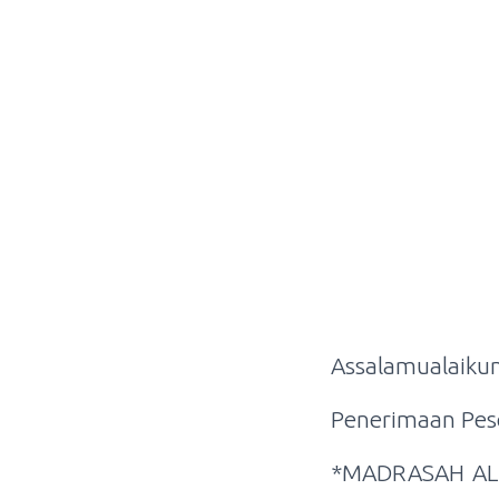
Assalamualaik
Penerimaan Pese
*MADRASAH ALI