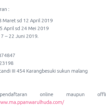
an :
8 Maret sd 12 April 2019
5 April sd 24 Mei 2019
17 – 22 Juni 2019.
9874847
123198
 candi III 454 Karangbesuki sukun malang
endaftaran online maupun offli
www.ma.ppanwarulhuda.com/