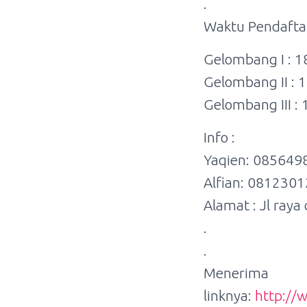
.
Waktu Pendaftar
Gelombang I : 1
Gelombang II : 1
Gelombang III : 
Info :
Yaqien: 08564
Alfian: 081230
Alamat : Jl raya
.
.
Menerima p
linknya:
http://