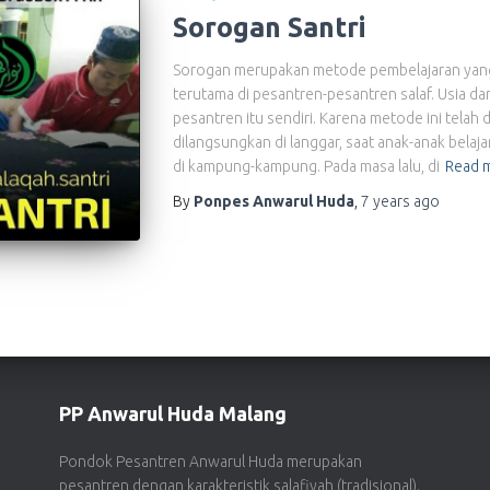
Sorogan Santri
Sorogan merupakan metode pembelajaran yang 
terutama di pesantren-pesantren salaf. Usia dari
pesantren itu sendiri. Karena metode ini telah 
dilangsungkan di langgar, saat anak-anak belaja
di kampung-kampung. Pada masa lalu, di
Read 
By
Ponpes Anwarul Huda
,
7 years
ago
PP Anwarul Huda Malang
Pondok Pesantren Anwarul Huda merupakan
pesantren dengan karakteristik salafiyah (tradisional).