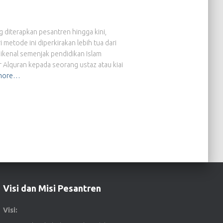
diterapkan pesantren hingga kini,
 metode ini diperkirakan lebih tua dari
dikenal semenjak pendidikan Islam
r Alquran kepada seorang ustaz atau kiai
more…
Visi dan Misi Pesantren
Visi: