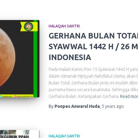
HALAQAH SANTRI
GERHANA BULAN TOTA
SYAWWAL 1442 H / 26 ME
INDONESIA
Pada malam Kamis Pon 15 Syawwal 1442 H yan
dalam Almanak Hijriyyah Nahdlatul Ulama, akan t
Bulan Total. Gerhana Bulan jenis ini mudah d
purnama biasa secara kasatmata. Sehingga diik
Gerhana Bulan. Ketampakan Gerhana
Read mo
By
Ponpes Anwarul Huda
,
5 years
ago
HALAQAH SANTRI