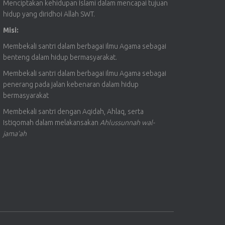
Menciptakan kehidupan Islami dalam mencapai tujuan
hidup yang diridhoi Allah SWT.
Misi:
Membekali santri dalam berbagai ilmu Agama sebagai
benteng dalam hidup bermasyarakat.
Membekali santri dalam berbagai ilmu Agama sebagai
penerang pada jalan kebenaran dalam hidup
bermasyarakat
Membekali santri dengan Aqidah, Ahlaq, serta
Istiqomah dalam melakansakan
Ahlussunnah wal-
jama’ah