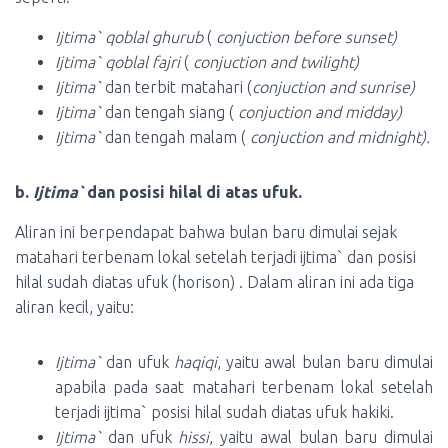
Ijtima` qoblal ghurub
(
conjuction before sunset)
Ijtima` qoblal fajri
(
conjuction and twilight)
Ijtima`
dan terbit matahari (
conjuction and sunrise)
Ijtima`
dan tengah siang (
conjuction and midday)
Ijtima`
dan tengah malam (
conjuction and midnight).
b.
Ijtima`
dan posisi hilal di atas ufuk.
Aliran ini berpendapat bahwa bulan baru dimulai sejak
matahari terbenam lokal setelah terjadi ijtima` dan posisi
hilal sudah diatas ufuk (horison) . Dalam aliran ini ada tiga
aliran kecil, yaitu:
Ijtima`
dan ufuk
haqiqi
, yaitu awal bulan baru dimulai
apabila pada saat matahari terbenam lokal setelah
terjadi ijtima` posisi hilal sudah diatas ufuk hakiki.
Ijtima`
dan ufuk
hissi
, yaitu awal bulan baru dimulai