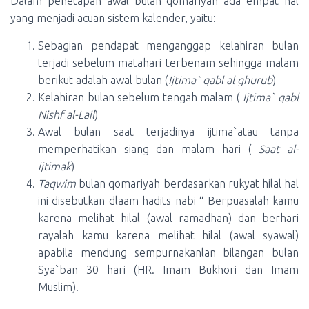
Dalam penetapan awal bulan qomariyah ada empat hal
yang menjadi acuan sistem kalender, yaitu:
Sebagian pendapat menganggap kelahiran bulan
terjadi sebelum matahari terbenam sehingga malam
berikut adalah awal bulan (
Ijtima` qabl al ghurub
)
Kelahiran bulan sebelum tengah malam (
Ijtima` qabl
Nishf al-Lail
)
Awal bulan saat terjadinya ijtima`atau tanpa
memperhatikan siang dan malam hari (
Saat al-
ijtimak
)
Taqwim
bulan qomariyah berdasarkan rukyat hilal hal
ini disebutkan dlaam hadits nabi “ Berpuasalah kamu
karena melihat hilal (awal ramadhan) dan berhari
rayalah kamu karena melihat hilal (awal syawal)
apabila mendung sempurnakanlan bilangan bulan
Sya`ban 30 hari (HR. Imam Bukhori dan Imam
Muslim).