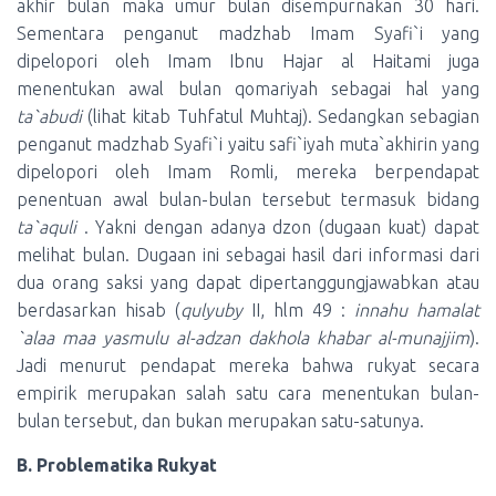
akhir bulan maka umur bulan disempurnakan 30 hari.
Sementara penganut madzhab Imam Syafi`i yang
dipelopori oleh Imam Ibnu Hajar al Haitami juga
menentukan awal bulan qomariyah sebagai hal yang
ta`abudi
(lihat kitab Tuhfatul Muhtaj). Sedangkan sebagian
penganut madzhab Syafi`i yaitu safi`iyah muta`akhirin yang
dipelopori oleh Imam Romli, mereka berpendapat
penentuan awal bulan-bulan tersebut termasuk bidang
ta`aquli
. Yakni dengan adanya dzon (dugaan kuat) dapat
melihat bulan. Dugaan ini sebagai hasil dari informasi dari
dua orang saksi yang dapat dipertanggungjawabkan atau
berdasarkan hisab (
qulyuby
II, hlm 49 :
innahu hamalat
`alaa maa yasmulu al-adzan dakhola khabar al-munajjim
).
Jadi menurut pendapat mereka bahwa rukyat secara
empirik merupakan salah satu cara menentukan bulan-
bulan tersebut, dan bukan merupakan satu-satunya.
B. Problematika Rukyat