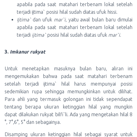
apabila pada saat matahari terbenam lokal setelah
terjadi ijtima` posisi hilal sudah diatas ufuk hissi.
Ijtima`
dan ufuk
mar`i
, yaitu awal bulan baru dimulai
apabila pada saat matahari terbenam lokal setelah
terjadi
ijtima`
posisi hilal sudah diatas ufuk
mar`i.
3.
Imkanur rukyat
Untuk menetapkan masuknya bulan baru, aliran ini
mengemukakan bahwa pada saat matahari terbenam
setelah terjadi ijtima` hilal harus mempunyai posisi
sedemikian rupa sehingga memungkinkan untuk dilihat.
Para ahli yang termasuk golongan ini tidak sependapat
tentang berapa ukuran ketinggian hilal yang mungkin
dapat dilakukan rukyat bilfi`li. Ada yang mengetakan hilal 8
°, 7°,6°, 5° dan sebagainya.
Disamping ukuran ketinggian hilal sebagai syarat untuk