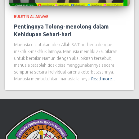
BULETIN AL ANWAR
Pentingnya Tolong-menolong dalam
Kehidupan Sehari-hari
Manusia diciptakan oleh Allah SWT berbeda dengan
makhluk-makhluk lainnya. Manusia memiliki akal pikiran
untuk berpikir. Namun dengan akal pikiran tersebut,
manusia tetaplah tidak bisa menggunakannya secara
sempurna secara individual karena keterbatasannya.
Manusia membutuhkan manusia lainnya
Read more…