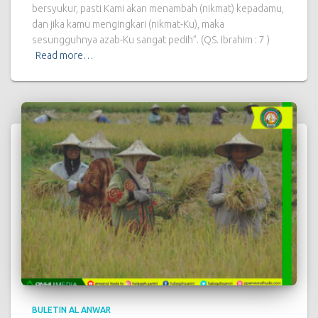
bersyukur, pasti Kami akan menambah (nikmat) kepadamu,
dan jika kamu mengingkari (nikmat-Ku), maka
sesungguhnya azab-Ku sangat pedih”. (QS. Ibrahim : 7 )
Read more…
BULETIN AL ANWAR