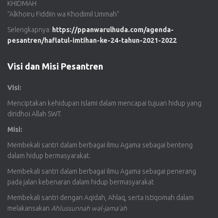
KHIDMAH
“Alkhoiru Fiddiin wa Khodimil Ummah”
Selengkapnya:
https://ppanwarulhuda.com/agenda-
pesantren/haflatul-imtihan-ke-24-tahun-2021-2022
Visi dan Misi Pesantren
Visi:
Menciptakan kehidupan Islami dalam mencapai tujuan hidup yang
diridhoi Allah SWT.
Misi:
Membekali santri dalam berbagai ilmu Agama sebagai benteng
dalam hidup bermasyarakat.
Membekali santri dalam berbagai ilmu Agama sebagai penerang
pada jalan kebenaran dalam hidup bermasyarakat
Membekali santri dengan Aqidah, Ahlaq, serta Istiqomah dalam
melakansakan
Ahlussunnah wal-jama’ah