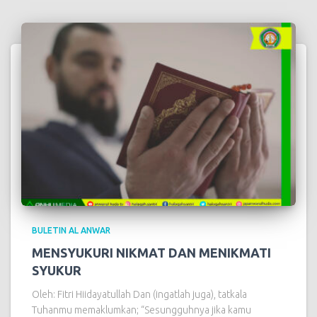
BULETIN AL ANWAR
MENSYUKURI NIKMAT DAN MENIKMATI
SYUKUR
Oleh: Fitri Hiidayatullah Dan (ingatlah juga), tatkala
Tuhanmu memaklumkan; “Sesungguhnya jika kamu