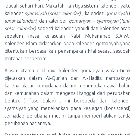
ibadah sehari-hari. Maka lahirlah tiga sistem kalender, yaitu
kalender
syamsiyah
(
solar calendar)
, kalender
qomariyah
(
lunar calender),
dan kalender
qomariyah
–
syamsiyah
(
luni-
solar calendar)
seperti kalender yahudi dan kalender arab
sebelum masa kerasulan Nabi Muhammad S.A.W.
Kalender Islam didasarkan pada kalender qomariyah yang
ditentukan berdasarkan penampakan hilal sesaat sesudah
matahari terbenam.
Alasan utama dipilihnya kalender qomariyah walau tidak
dijelaskan dalam Al-Qur`an dan Al-Hadits nampaknya
karena alasan kemudahan dalam menentukan awal bulan
dan kemudahan dalam mengenali tanggal dari perubahan
bentuk ( fase bulan) . Ini berebeda dari kalender
syamsiyah yang menekankan pada keajegan (konsistensi)
terhadap perubahan musim tanpa memperhatikan tanda
perubahan hariannya.