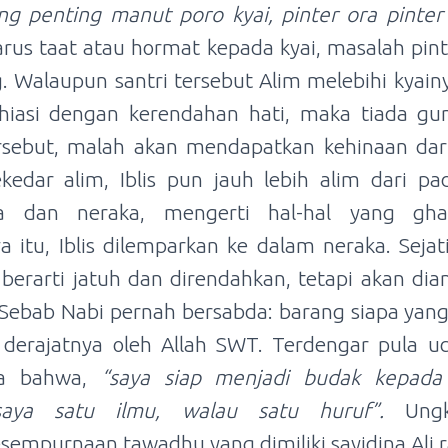
g penting manut poro kyai, pinter ora pinter
arus taat atau hormat kepada kyai, masalah pinte
. Walaupun santri tersebut Alim melebihi kyain
hiasi dengan kerendahan hati, maka tiada g
rsebut, malah akan mendapatkan kehinaan dari 
kedar alim, Iblis pun jauh lebih alim dari p
a dan neraka, mengerti hal-hal yang gh
itu, Iblis dilemparkan ke dalam neraka. Seja
erarti jatuh dan direndahkan, tetapi akan dia
 Sebab Nabi pernah bersabda: barang siapa ya
 derajatnya oleh Allah SWT. Terdengar pula 
 ra bahwa,
“saya siap menjadi budak kepada
saya satu ilmu, walau satu huruf”.
Ungka
empurnaan tawadhu yang dimiliki sayidina Ali r