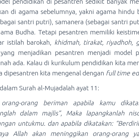
del pendidikan di pesantren sedikit banyak me
kan di agama sebelumnya, yakni agama hindu b
ebagai santri putri), samanera (sebagai santri p
ama Budha. Tetapi pesantren memiliki keistim
ar istilah barokah,
khidmah, tirakat, riyadhoh,
lah yang menjadikan pesantren menjadi model p
rnah ada. Kalau di kurikulum pendidikan kita men
 dipesantren kita mengenal dengan
full time e
 dalam Surah al-Mujadalah ayat 11:
 orang-orang beriman apabila kamu dikat
anglah dalam majlis”, Maka lapangkanlah nis
ngan untukmu. dan apabila dikatakan: “Berdiri
scaya Allah akan meninggikan orang-orang 