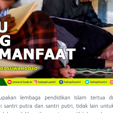
upakan lembaga pendidikan Islam tertua di
 santri putra dan santri putri, tidak lain u