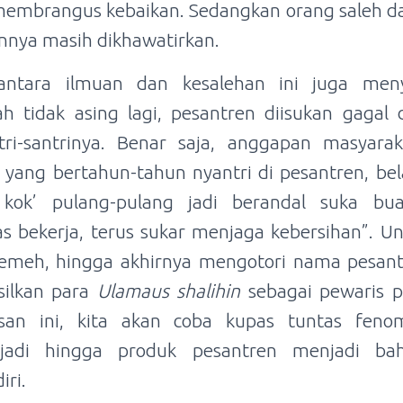
embrangus kebaikan. Sedangkan orang saleh da
nnya masih dikhawatirkan.
antara ilmuan dan kesalehan ini juga men
ah tidak asing lagi, pesantren diisukan gaga
tri-santrinya. Benar saja, anggapan masyarak
k yang bertahun-tahun nyantri di pesantren, bel
 kok’ pulang-pulang jadi berandal suka bu
s bekerja, terus sukar menjaga kebersihan”. Un
remeh, hingga akhirnya mengotori nama pesantr
ilkan para
Ulamau
s
shalihin
sebagai pewaris p
lisan ini, kita akan coba kupas tuntas fen
rjadi hingga produk pesantren menjadi b
iri.