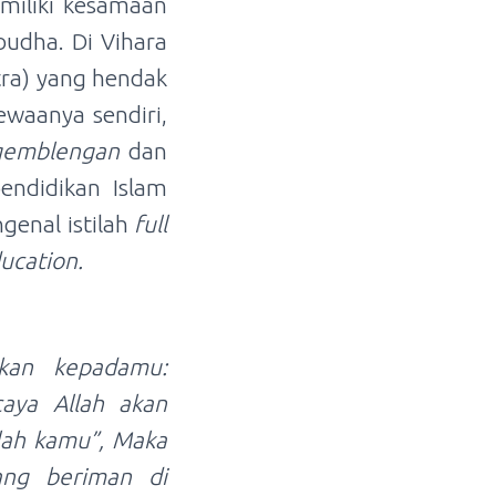
miliki kesamaan
udha. Di Vihara
utra) yang hendak
ewaanya sendiri,
 gemblengan
dan
endidikan Islam
genal istilah
full
ducation.
akan kepadamu:
caya Allah akan
lah
kamu”, Maka
yang beriman di