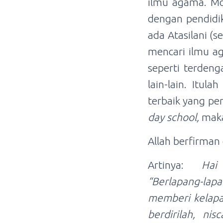
ilmu agama. Mo
dengan pendidi
ada Atasilani (s
mencari ilmu ag
seperti terdeng
lain-lain. Itu
terbaik yang pe
day school,
maka
Allah berfirman
Artinya:
Hai
“Berlapang-lap
memberi kelapa
berdirilah, ni