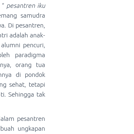
n “
pesantren iku
memang samudra
. Di pesantren,
tri adalah anak-
 alumni pencuri,
 oleh paradigma
nya, orang tua
nya di pondok
ng sehat, tetapi
ti. Sehingga tak
dalam pesantren
ebuah ungkapan