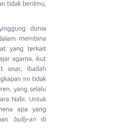
n tidak berilmu,
yinggung dunia
l dalam membina
at yang terkait
ajar agama, ikut
at onar, ibadah
gkapan ini tidak
en, yang selalu
ara Nabi. Untuk
omena apa yang
ahan
bully-an
di