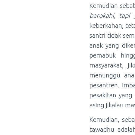
Kemudian sebab
barokahi, tapi
keberkahan, te
santri tidak se
anak yang diken
pemabuk hingga
masyarakat, j
menunggu ana
pesantren. Imba
pesakitan yang 
asing jikalau ma
Kemudian, sebab
tawadhu adala