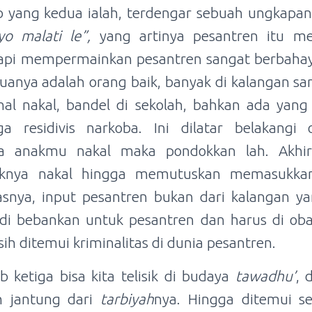
 yang kedua ialah, terdengar sebuah ungkapa
 yo malati
le”,
yang artinya pesantren itu 
tapi mempermainkan pesantren sangat berbahaya
muanya adalah orang baik, banyak di kalangan san
al nakal, bandel di sekolah, bahkan ada yang
 residivis narkoba. Ini dilatar belakangi
ika anakmu nakal maka pondokkan lah. Akhir
knya nakal hingga memutuskan memasukkan
snya, input pesantren bukan dari kalangan ya
di bebankan untuk pesantren dan harus di oba
sih ditemui kriminalitas di dunia pesantren.
 ketiga bisa kita telisik di budaya
tawadhu’
, 
h jantung dari
tarbiyah
nya. Hingga ditemui s