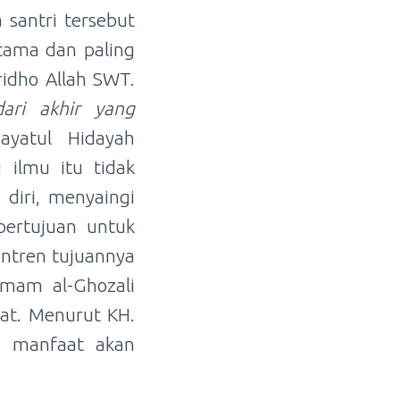
 santri tersebut
tama dan paling
ridho Allah SWT.
dari
akhir
yang
ayatul Hidayah
 ilmu itu tidak
diri, menyaingi
ertujuan untuk
antren tujuannya
Imam al-Ghozali
at. Menurut KH.
k manfaat akan