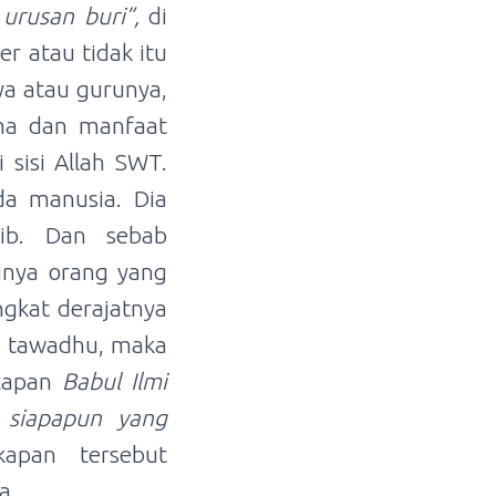
 urusan buri”,
di
r atau tidak itu
ya atau gurunya,
una dan manfaat
sisi Allah SWT.
ada manusia. Dia
aib. Dan sebab
tinya orang yang
ngkat derajatnya
ng tawadhu, maka
ucapan
Babul Ilmi
 siapapun yang
pan tersebut
a.