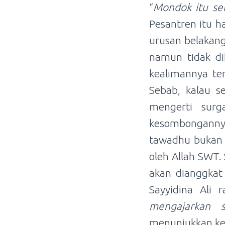
“
Mondok itu sen
Pesantren itu h
urusan belakang
namun tidak di
kealimannya te
Sebab, kalau se
mengerti surg
kesombongannya 
tawadhu bukan b
oleh Allah SWT.
akan dianggkat
Sayyidina Ali
mengajarkan 
menunjukkan kes