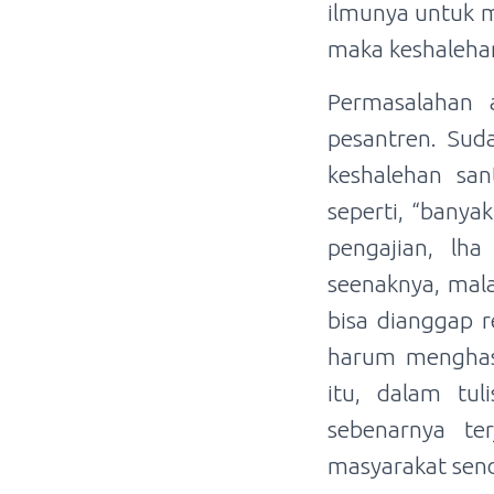
ilmunya untuk m
maka keshaleha
Permasalahan 
pesantren. Sud
keshalehan san
seperti, “banya
pengajian, lha
seenaknya, mala
bisa dianggap 
harum menghas
itu, dalam tu
sebenarnya te
masyarakat send