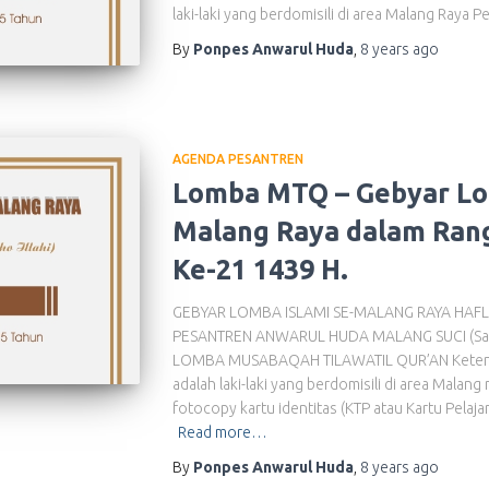
laki-laki yang berdomisili di area Malang Raya P
By
Ponpes Anwarul Huda
,
8 years
ago
AGENDA PESANTREN
Lomba MTQ – Gebyar Lom
Malang Raya dalam Rang
Ke-21 1439 H.
GEBYAR LOMBA ISLAMI SE-MALANG RAYA HAFL
PESANTREN ANWARUL HUDA MALANG SUCI (Sambu
LOMBA MUSABAQAH TILAWATIL QUR’AN Ketentua
adalah laki-laki yang berdomisili di area Malan
fotocopy kartu identitas (KTP atau Kartu Pelaja
Read more…
By
Ponpes Anwarul Huda
,
8 years
ago