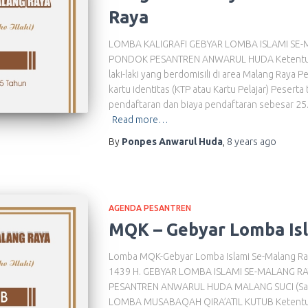
Raya
LOMBA KALIGRAFI GEBYAR LOMBA ISLAMI SE-
PONDOK PESANTREN ANWARUL HUDA Ketentuan S
laki-laki yang berdomisili di area Malang Raya
kartu identitas (KTP atau Kartu Pelajar) Pesert
pendaftaran dan biaya pendaftaran sebesar 25
Read more…
By
Ponpes Anwarul Huda
,
8 years
ago
AGENDA PESANTREN
MQK – Gebyar Lomba Is
Lomba MQK-Gebyar Lomba Islami Se-Malang Ray
1439 H. GEBYAR LOMBA ISLAMI SE-MALANG R
PESANTREN ANWARUL HUDA MALANG SUCI (Sambu
LOMBA MUSABAQAH QIRA’ATIL KUTUB Ketentuan 