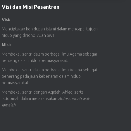
Visi dan Misi Pesantren
Visi:
Menciptakan kehidupan Islami dalam mencapai tujuan
hidup yang diridhoi Allah SWT.
Misi:
Membekali santri dalam berbagai ilmu Agama sebagai
benteng dalam hidup bermasyarakat.
Membekali santri dalam berbagai ilmu Agama sebagai
penerang pada jalan kebenaran dalam hidup
bermasyarakat
Membekali santri dengan Aqidah, Ahlaq, serta
Istiqomah dalam melakansakan
Ahlussunnah wal-
jama’ah