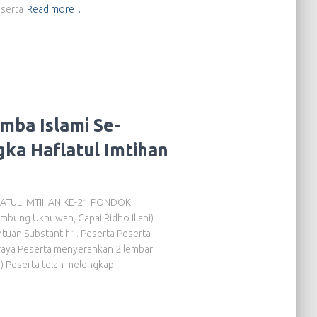
eserta
Read more…
ba Islami Se-
ka Haflatul Imtihan
ATUL IMTIHAN KE-21 PONDOK
ng Ukhuwah, Capai Ridho Illahi)
n Substantif 1. Peserta Peserta
g raya Peserta menyerahkan 2 lembar
r) Peserta telah melengkapi